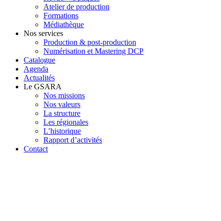
Atelier de production
Formations
Médiathèque
Nos services
Production & post-production
Numérisation et Mastering DCP
Catalogue
Agenda
Actualités
Le GSARA
Nos missions
Nos valeurs
La structure
Les régionales
L’historique
Rapport d’activités
Contact
Outils de réflexion
NE DIS PAS D’OÙ TU VIENS
PAYS :
BELGIQUE